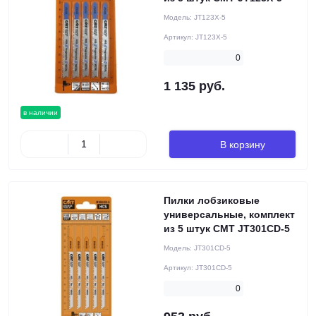
Модель:
JT123X-5
Артикул:
JT123X-5
0
1 135 руб.
в наличии
В корзину
Пилки лобзиковые
универсальные, комплект
из 5 штук CMT JT301CD-5
Модель:
JT301CD-5
Артикул:
JT301CD-5
0