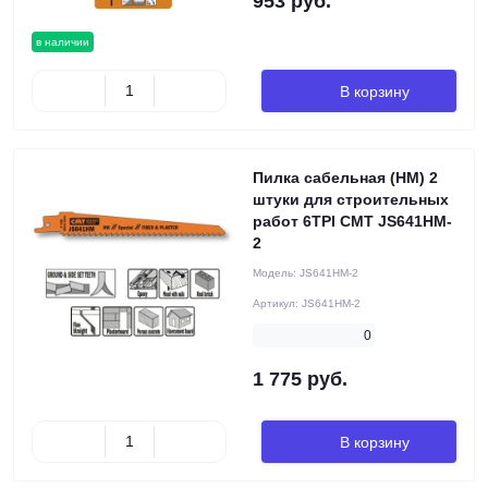
953 руб.
в наличии
В корзину
Пилка сабельная (HM) 2
штуки для строительных
работ 6TPI CMT JS641HM-
2
Модель:
JS641HM-2
Артикул:
JS641HM-2
0
1 775 руб.
В корзину