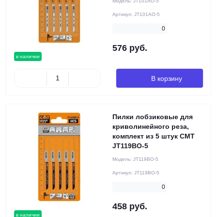
Модель:
JT101AO-5
Артикул:
JT101AO-5
0
576 руб.
в наличии
В корзину
Пилки лобзиковые для
криволинейного реза,
комплект из 5 штук CMT
JT119BO-5
Модель:
JT119BO-5
Артикул:
JT119BO-5
0
458 руб.
в наличии