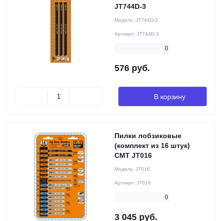
JT744D-3
Модель:
JT744D-3
Артикул:
JT744D-3
0
576 руб.
В корзину
Пилки лобзиковые
(комплект из 16 штук)
CMT JT016
Модель:
JT016
Артикул:
JT016
0
3 045 руб.