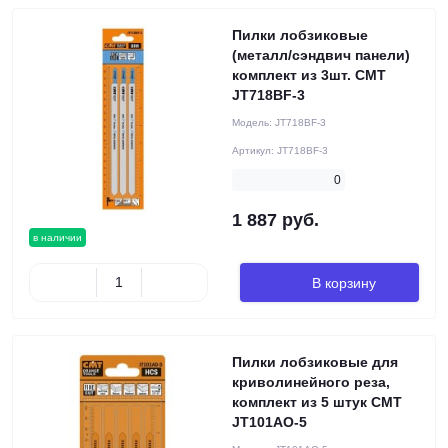
Пилки лобзиковые
(металл/сэндвич панели)
комплект из 3шт. CMT
JT718BF-3
Модель:
JT718BF-3
Артикул:
JT718BF-3
0
1 887 руб.
в наличии
В корзину
Пилки лобзиковые для
криволинейного реза,
комплект из 5 штук CMT
JT101AO-5