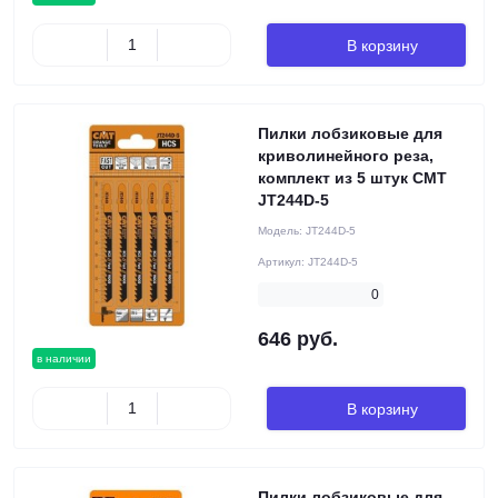
В корзину
Пилки лобзиковые для
криволинейного реза,
комплект из 5 штук CMT
JT244D-5
Модель:
JT244D-5
Артикул:
JT244D-5
0
646 руб.
в наличии
В корзину
Пилки лобзиковые для