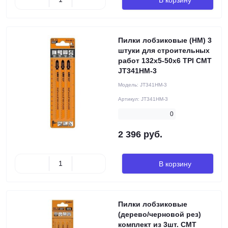
Пилки лобзиковые (HM) 3
штуки для строительных
работ 132x5-50x6 TPI CMT
JT341HM-3
Модель:
JT341HM-3
Артикул:
JT341HM-3
0
2 396 руб.
В корзину
Пилки лобзиковые
(дерево/черновой рез)
комплект из 3шт. CMT