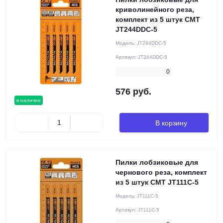
криволинейного реза,
комплект из 5 штук CMT
JT244DDC-5
Модель:
JT244DDC-5
Артикул:
JT244DDC-5
0
576 руб.
в наличии
В корзину
Пилки лобзиковые для
чернового реза, комплект
из 5 штук CMT JT111C-5
Модель:
JT111C-5
Артикул:
JT111C-5