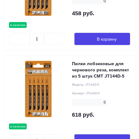
0
458 руб.
в наличии
В корзину
Пилки лобзиковые для
чернового реза, комплект
из 5 штук CMT JT144D-5
Модель:
JT144D-5
Артикул:
JT144D-5
0
618 руб.
в наличии