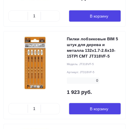
В корзину
Пилки лобзиковые BIM 5
штук для дерева и
металла 132x1.7-2.6x10-
15TPI CMT JT318VF-5
Модель:
JT318VF-5
Артикул:
JT318VF-5
0
1 923 руб.
В корзину