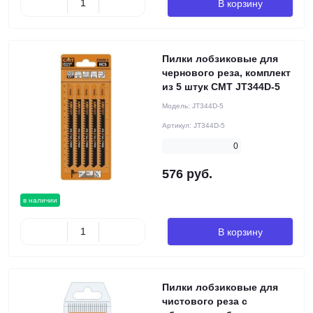
В корзину
Пилки лобзиковые для
чернового реза, комплект
из 5 штук CMT JT344D-5
Модель:
JT344D-5
Артикул:
JT344D-5
0
576 руб.
в наличии
В корзину
Пилки лобзиковые для
чистового реза с