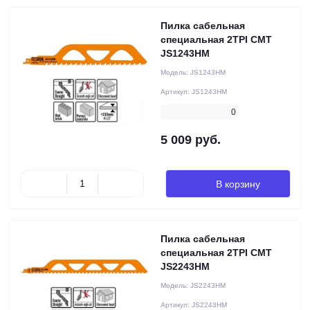
Пилка сабельная
специальная 2TPI CMT
JS1243HM
Модель:
JS1243HM
Артикул:
JS1243HM
0
5 009 руб.
В корзину
Пилка сабельная
специальная 2TPI CMT
JS2243HM
Модель:
JS2243HM
Артикул:
JS2243HM