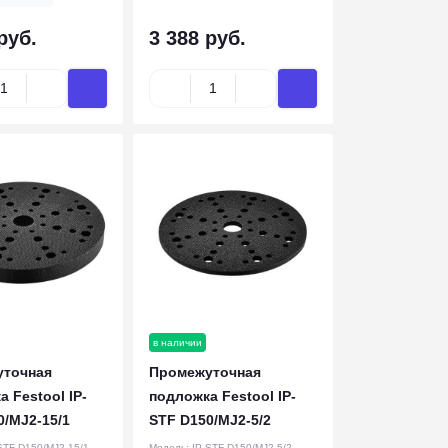
руб.
3 388 руб.
в наличии
точная
Промежуточная
 Festool IP-
подложка Festool IP-
0/MJ2-15/1
STF D150/MJ2-5/2
STF D150/MJ2-15/1
Модель:
IP-STF D150/MJ2-5/2