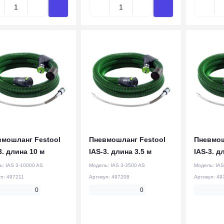
вмошланг Festool
Пневмошланг Festool
Пневмош
3. длина 10 м
IAS-3. длина 3.5 м
IAS-3. д
ь:
IAS 3-10000 AS
Модель:
IAS 3-3500 AS
Модель:
IAS
ул:
497211
Артикул:
497208
Артикул:
49
0
0