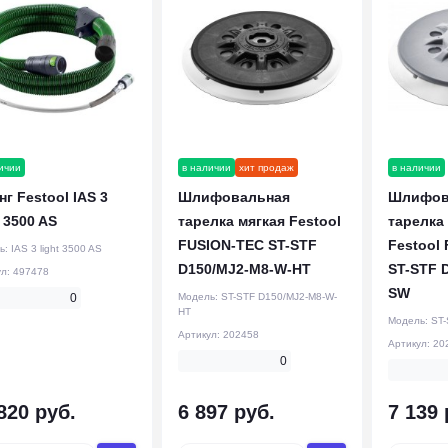
ичии
в наличии
хит продаж
в наличии
г Festool IAS 3
Шлифовальная
Шлифов
t 3500 AS
тарелка мягкая Festool
тарелка
FUSION-TEC ST-STF
Festool
ь:
IAS 3 light 3500 AS
D150/MJ2-M8-W-HT
ST-STF 
ул:
497478
SW
0
Модель:
ST-STF D150/MJ2-M8-W-
HT
Модель:
ST-
Артикул:
202458
Артикул:
20
0
820 руб.
6 897 руб.
7 139 