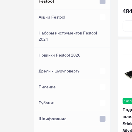
Festool
484
Акции Festool
Акции инструмент
Наборы инструментов Festool
2024
Акции Акк. и ЗУ
Новинки Festool 2026
Дрели - шуруповерты
Аккумуляторные дрели-
Пиление
шуруповёрты
в нал
Погружные пилы
Рубанки
Аккумуляторная импульсная
Аккумуляторная дрель-шуруповерт
Под
CXS
дрель-шуруповерт
шли
Многофункциональный
Рубанки
Шлифование
Сетевые пилы
Stic
инструмент VECTURO
Аккумуляторная дрель-шуруповерт
80x4
Аккумуляторный перфоратор