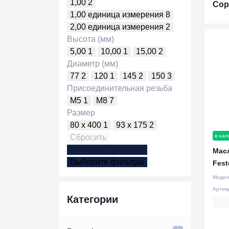
1,00
2
Сор
1,00 единица измерения
8
2,00 единица измерения
2
Высота (мм)
5,00
1
10,00
1
15,00
2
Диаметр (мм)
77
2
120
1
145
2
150
3
Присоединительная резьба
M5
1
M8
7
Размер
80 x 400
1
93 x 175
2
в нал
Сбросить
Выберите фильтры
Мас
Выберите фильтры
Fest
Модел
Артик
Категории