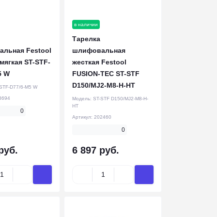
в наличии
Тарелка
льная Festool
шлифовальная
. мягкая ST-STF-
жесткая Festool
5 W
FUSION-TEC ST-STF
D150/MJ2-M8-H-HT
STF-D77/6-M5 W
8694
Модель:
ST-STF D150/MJ2-M8-H-
HT
0
Артикул:
202460
0
руб.
6 897 руб.