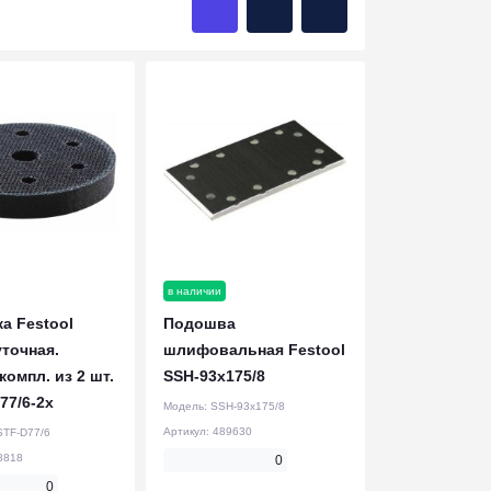
в наличии
а Festool
Подошва
точная.
шлифовальная Festool
компл. из 2 шт.
SSH-93x175/8
77/6-2x
Модель:
SSH-93x175/8
Артикул:
489630
STF-D77/6
8818
0
0