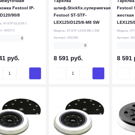
межуточная
Тарелка
Тарелка
ожка Festool IP-
шлиф.Stickfix.супермягкая
Festool S
D120/90/8
Festool ST-STF-
жесткая
LEX125/D125/8-M8 SW
LEX125/
ь:
IP-STF-D120/8-J
ул:
492271
Модель:
ST-STF 125/8-M8-J SW
Модель:
ST-
Артикул:
492288
Артикул:
49
0
0
41 руб.
8 591 руб.
8 591 