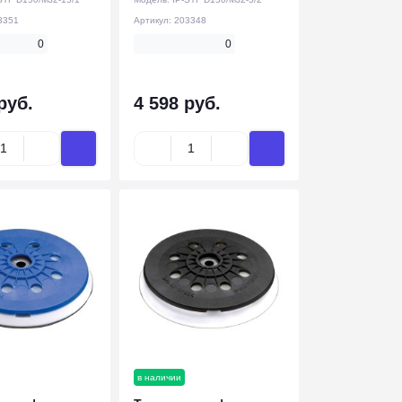
3351
Артикул:
203348
0
0
руб.
4 598 руб.
в наличии