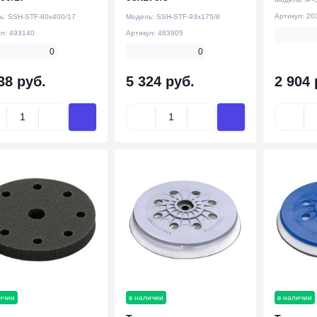
Артикул:
20
ь:
SSH-STF-80x400/17
Модель:
SSH-STF-93x175/8
ул:
493140
Артикул:
483905
0
0
38 руб.
5 324 руб.
2 904 
ичии
в наличии
в наличии