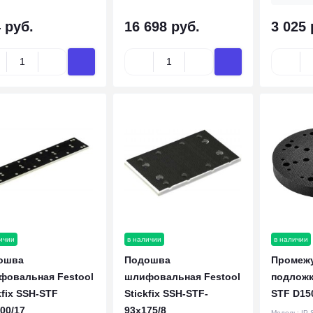
 руб.
16 698 руб.
3 025 
ичии
в наличии
в наличии
ошва
Подошва
Промежу
фовальная Festool
шлифовальная Festool
подложка
kfix SSH-STF
Stickfix SSH-STF-
STF D15
00/17
93x175/8
Модель:
IP-