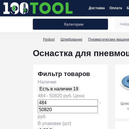
Доставка
Оплата
Б
Категории
Festool
Шлифование
Пневматические машин
Оснастка для пневм
Фильтр товаров
Наличие
Есть в наличии
19
484
-
50820
руб.
Цена
-
Шли
руб.
В упаковке (шт)