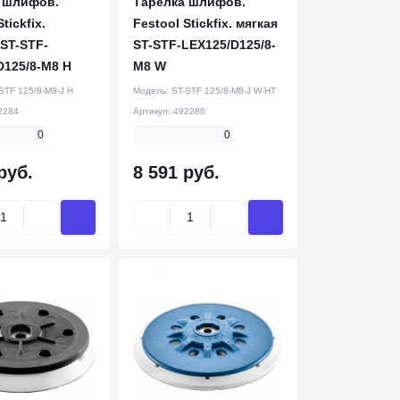
 шлифов.
Тарелка шлифов.
tickfix.
Festool Stickfix. мягкая
 ST-STF-
ST-STF-LEX125/D125/8-
D125/8-M8 H
M8 W
STF 125/8-M8-J H
Модель:
ST-STF 125/8-M8-J W-HT
2284
Артикул:
492286
0
0
руб.
8 591 руб.