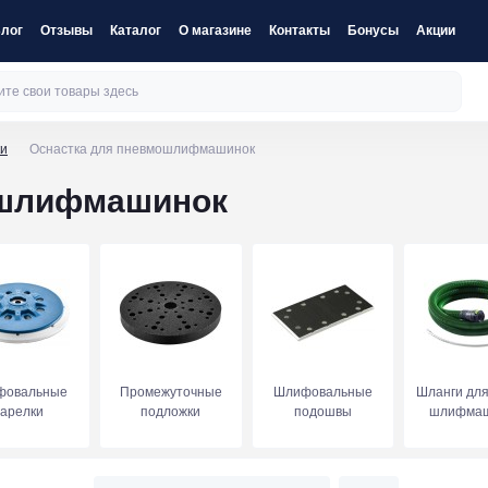
лог
Отзывы
Каталог
О магазине
Контакты
Бонусы
Акции
ки
Оснастка для пневмошлифмашинок
ошлифмашинок
фовальные
Промежуточные
Шлифовальные
Шланги для
тарелки
подложки
подошвы
шлифмаш