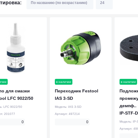
тировка:
ичии
в наличии
в наличии
ло для смазки
Переходник Festool
Подложк
ool LFC 9022/50
IAS 3-SD
промежу
демпф.. 
ь:
LFC 9022/50
Модель:
IAS 3-SD
IP-STF-D
ул:
201077
Артикул:
497214
0
0
Модель:
IP-
Артикул:
49