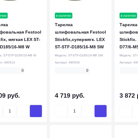
ичии
в наличии
в наличии
елка
Тарелка
Тарелка
фовальная Festool
шлифовальная Festool
шлифова
kfix, мягкая LEX ST-
Stickfix,супермягк. LEX
Stickfix
D185/16-M8 W
ST-STF-D185/16-M8 SW
D77/6-M
ь:
ST-STF-D185/16-M8 W
Модель:
ST-STF-D185/16-M8 SW
Модель:
ST-
ул:
490514
Артикул:
490526
Артикул:
49
0
0
09 руб.
4 719 руб.
3 872 