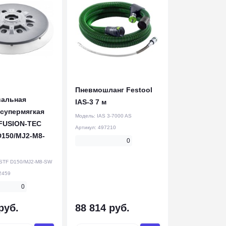
Пневмошланг Festool
альная
IAS-3 7 м
 супермягкая
Модель:
IAS 3-7000 AS
 FUSION-TEC
Артикул:
497210
D150/MJ2-M8-
0
STF D150/MJ2-M8-SW
2459
0
руб.
88 814 руб.