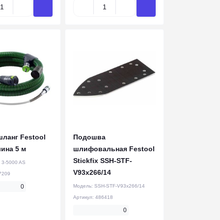
ланг Festool
Подошва
лина 5 м
шлифовальная Festool
Stickfix SSH-STF-
 3-5000 AS
V93x266/14
7209
0
Модель:
SSH-STF-V93x266/14
Артикул:
486418
0