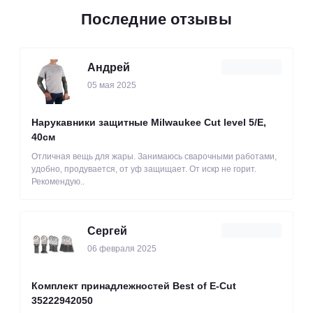
Последние отзывы
Андрей
05 мая 2025
Нарукавники защитные Milwaukee Cut level 5/Е,
40см
Отличная вещь для жары. Занимаюсь сварочными работами,
удобно, продувается, от уф защищает. От искр не горит.
Рекомендую..
Сергей
06 февраля 2025
Комплект принадлежностей Best of E-Cut
35222942050