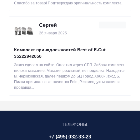
Спасибо за товар! Подтверждаю оригинальность комплекта. ..
Сергей
26 января 2025
Комплект принадлежностей Best of E-Cut
35222942050
Заказ сделал на сайте. Оплатил через СБП. Забрал комплект
пилок в магазине. Магазин реальный, не подделка. Находится
м. Черкизовская, далее пешком до БЦ Город Хобби, вход Б.
Пилки оригинальные. качество Fein, Рекомендую магазин и
продавца...
ТЕЛЕФОНЫ:
+7 (495) 032-33-23