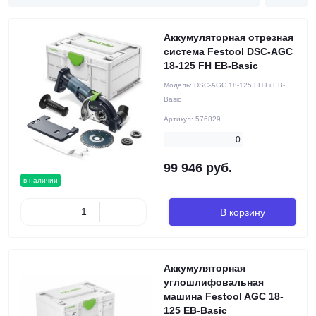
Аккумуляторная отрезная
система Festool DSC-AGC
18-125 FH EB-Basic
Модель:
DSC-AGC 18-125 FH Li EB-
Basic
Артикул:
576829
0
99 946 руб.
в наличии
В корзину
Аккумуляторная
углошлифовальная
машина Festool AGC 18-
125 EB-Basic