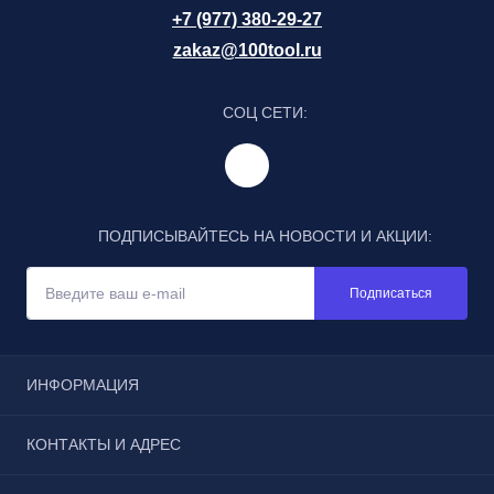
+7 (977) 380-29-27
zakaz@100tool.ru
СОЦ СЕТИ:
ПОДПИСЫВАЙТЕСЬ НА НОВОСТИ И АКЦИИ:
Подписаться
ИНФОРМАЦИЯ
Отзывы
КОНТАКТЫ И АДРЕС
Реквизиты
Условия соглашения
г. Москва, Щёлковское шоссе, дом 3, строение 1, пав.