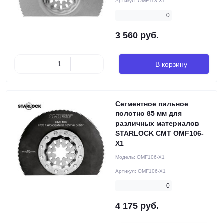
Артикул:
OMF113-X1
0
3 560 руб.
В корзину
Сегментное пильное
полотно 85 мм для
различных материалов
STARLOCK CMT OMF106-
X1
Модель:
OMF106-X1
Артикул:
OMF106-X1
0
4 175 руб.