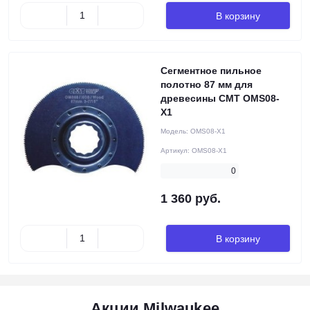
В корзину
Сегментное пильное
полотно 87 мм для
древесины CMT OMS08-
X1
Модель:
OMS08-X1
Артикул:
OMS08-X1
0
1 360 руб.
В корзину
Акции Milwaukee