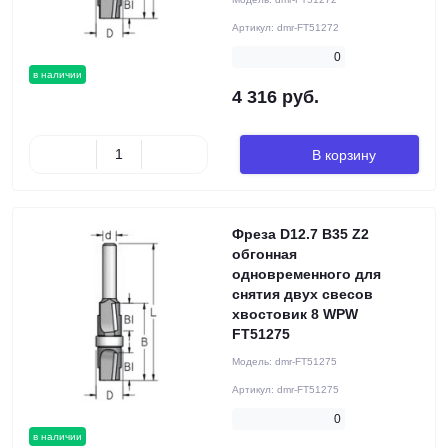
Артикул:
dmr-FT51272
0
в наличии
4 316 руб.
В корзину
Фреза D12.7 B35 Z2
обгонная
одновременного для
снятия двух свесов
хвостовик 8 WPW
FT51275
Модель:
dmr-FT51275
Артикул:
dmr-FT51275
0
в наличии