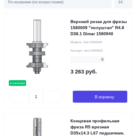
Верхний резак для фрезы
1580009 "полуштап" R4.8
D38.1 Dimar 1580940
Модель:
dmr-1580940
Артикул:
dmr-1580940
0
3 263 руб.
в наличии
В корзину
Концевая профильная
фреза R5 врезная
D35x14.3 L67 подшипник.