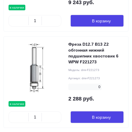
9 243 руб.
в наличии
В корзину
Фреза D12.7 B13 Z2
обгонная нижний
подшипник хвостовик 6
WPW F221273
Модель:
dmr-F221273
Артикул:
dmr-F221273
0
2 288 руб.
в наличии
В корзину