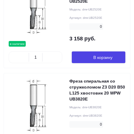
UB2520E
Модель:
dmr-UB2520E
Артикул:
dmr-UB2520E
0
3 158 руб.
в наличии
В корзину
Фреза cпиральная со
стружколомом Z3 D20 B50
L125 хвостовик 20 WPW
UB3820E
Модель:
dmr-UB3820E
Артикул:
dmr-UB3820E
0