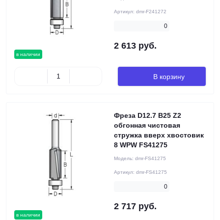
Артикул:
dmr-F241272
0
2 613 руб.
в наличии
В корзину
Фреза D12.7 B25 Z2
обгонная чистовая
стружка вверх хвостовик
8 WPW FS41275
Модель:
dmr-FS41275
Артикул:
dmr-FS41275
0
2 717 руб.
в наличии