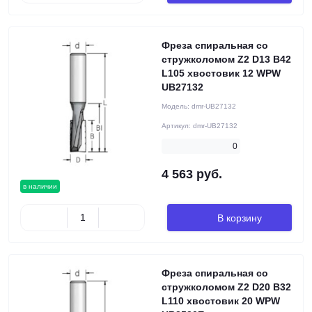
Фреза cпиральная со
стружколомом Z2 D13 B42
L105 хвостовик 12 WPW
UB27132
Модель:
dmr-UB27132
Артикул:
dmr-UB27132
0
4 563 руб.
в наличии
В корзину
Фреза cпиральная со
стружколомом Z2 D20 B32
L110 хвостовик 20 WPW