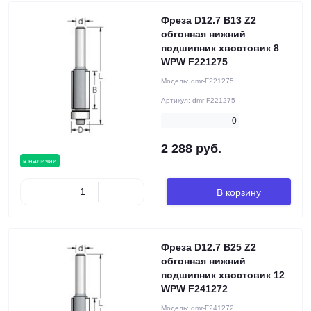
Фреза D12.7 B13 Z2
обгонная нижний
подшипник хвостовик 8
WPW F221275
Модель:
dmr-F221275
Артикул:
dmr-F221275
0
2 288 руб.
в наличии
В корзину
Фреза D12.7 B25 Z2
обгонная нижний
подшипник хвостовик 12
WPW F241272
Модель:
dmr-F241272