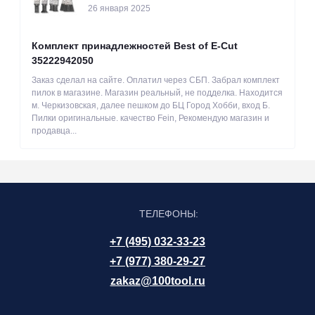
26 января 2025
Комплект принадлежностей Best of E-Cut
35222942050
Заказ сделал на сайте. Оплатил через СБП. Забрал комплект
пилок в магазине. Магазин реальный, не подделка. Находится
м. Черкизовская, далее пешком до БЦ Город Хобби, вход Б.
Пилки оригинальные. качество Fein, Рекомендую магазин и
продавца...
ТЕЛЕФОНЫ:
+7 (495) 032-33-23
+7 (977) 380-29-27
zakaz@100tool.ru