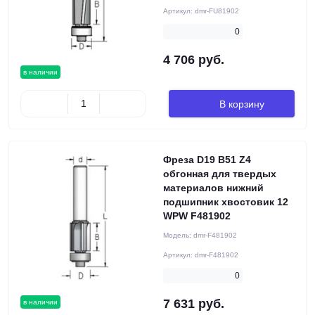
Артикул:
dmr-FU81902
0
4 706 руб.
в наличии
В корзину
Фреза D19 B51 Z4
обгонная для твердых
материалов нижний
подшипник хвостовик 12
WPW F481902
Модель:
dmr-F481902
Артикул:
dmr-F481902
0
7 631 руб.
в наличии