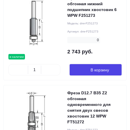
обгонная нижний
подшипник хвостовик 6
WPW F251273
Модель:
dmr-F251273
Артикул:
dmr-F251273
0
2 743 руб.
в наличии
В корзину
Фреза D12.7 B35 Z2
обгонная
одновременного для
снятия двух свесов
хвостовик 12 WPW
FT51272
Модель:
dmr-FT51272