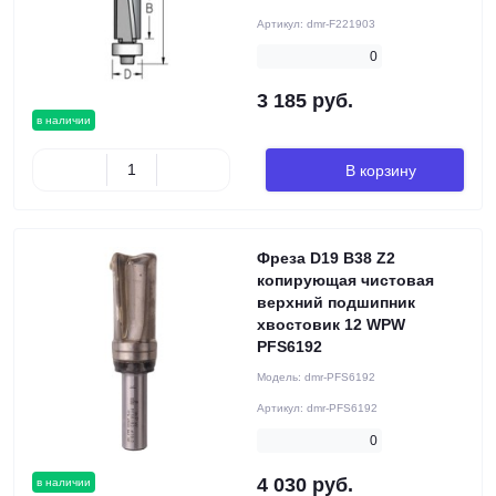
Артикул:
dmr-F221903
0
3 185 руб.
в наличии
В корзину
Фреза D19 B38 Z2
копирующая чистовая
верхний подшипник
хвостовик 12 WPW
PFS6192
Модель:
dmr-PFS6192
Артикул:
dmr-PFS6192
0
4 030 руб.
в наличии