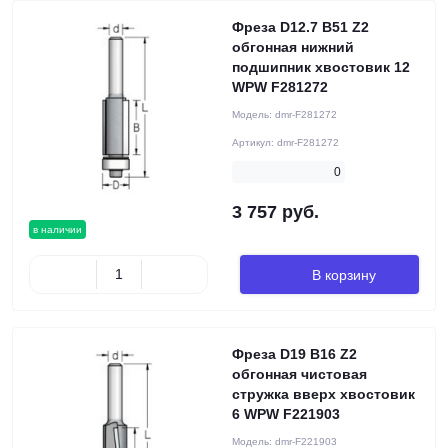
Фреза D12.7 B51 Z2
обгонная нижний
подшипник хвостовик 12
WPW F281272
Модель:
dmr-F281272
Артикул:
dmr-F281272
0
3 757 руб.
в наличии
В корзину
Фреза D19 B16 Z2
обгонная чистовая
стружка вверх хвостовик
6 WPW F221903
Модель:
dmr-F221903