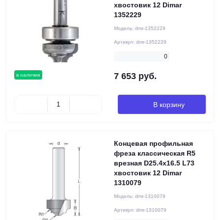
хвостовик 12 Dimar
1352229
Модель:
dmr-1352229
Артикул:
dmr-1352229
0
7 653 руб.
в наличии
В корзину
Концевая профильная
фреза классическая R5
врезная D25.4x16.5 L73
хвостовик 12 Dimar
1310079
Модель:
dmr-1310079
Артикул:
dmr-1310079