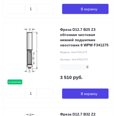
В корзину
Фреза D12.7 B25 Z3
обгонная чистовая
нижний подшипник
хвостовик 8 WPW F341275
Модель:
dmr-F341275
Артикул:
dmr-F341275
0
3 510 руб.
в наличии
В корзину
Фреза D12.7 B32 Z2