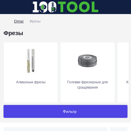
Dimar
Фрезы
Фрезы
Алмазные фрезы
Головки фрезерные для
Ко
сращивания
Фильтр