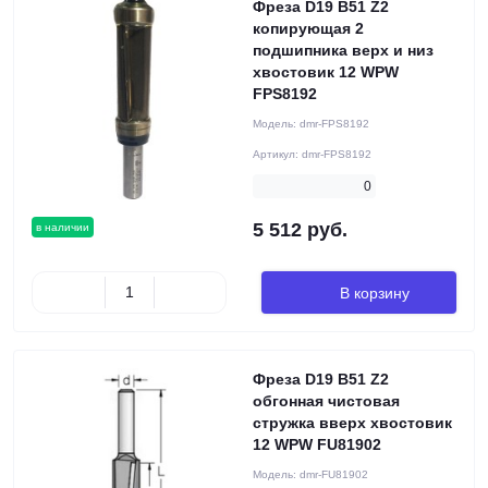
Фреза D19 B51 Z2
копирующая 2
подшипника верх и низ
хвостовик 12 WPW
FPS8192
Модель:
dmr-FPS8192
Артикул:
dmr-FPS8192
0
5 512 руб.
в наличии
В корзину
Фреза D19 B51 Z2
обгонная чистовая
стружка вверх хвостовик
12 WPW FU81902
Модель:
dmr-FU81902