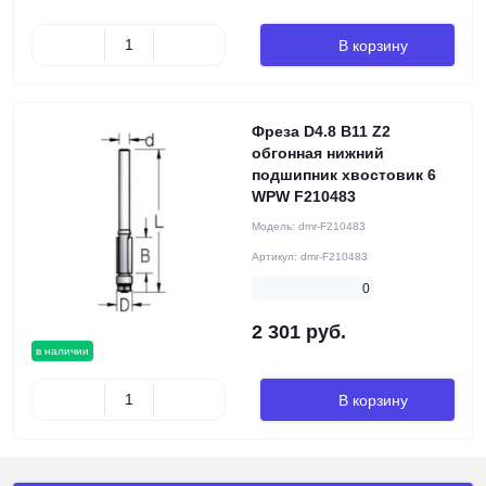
В корзину
Фреза D4.8 B11 Z2
обгонная нижний
подшипник хвостовик 6
WPW F210483
Модель:
dmr-F210483
Артикул:
dmr-F210483
0
2 301 руб.
в наличии
В корзину