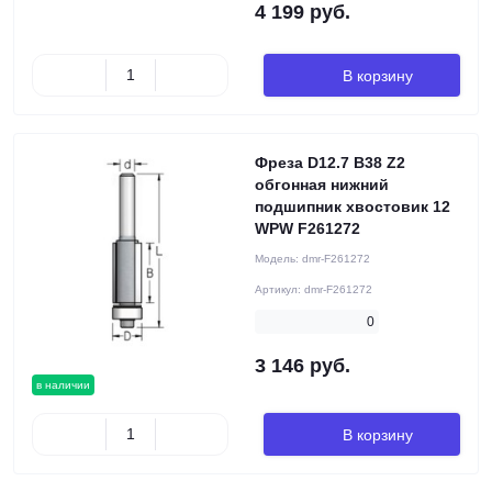
4 199 руб.
В корзину
Фреза D12.7 B38 Z2
обгонная нижний
подшипник хвостовик 12
WPW F261272
Модель:
dmr-F261272
Артикул:
dmr-F261272
0
3 146 руб.
в наличии
В корзину