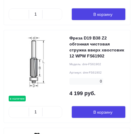
В корзину
Фреза D19 B38 Z2
обгонная чистовая
стружка вверх хвостовик
12 WPW FS61902
Модель:
dmr-FS61902
Артикул:
dmr-FS61902
0
4 199 руб.
в наличии
В корзину