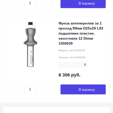
В корзину
Фреза антиперелив за 1
проход R8мм D25x29 L83
подшипник пластик.
хвостовик 12 Dimar
1550039
Модель:
dmr-1550039
Артикул:
dmr-1550039
0
8 306 руб.
В корзину