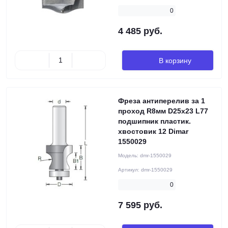
0
4 485 руб.
В корзину
Фреза антиперелив за 1
проход R8мм D25x23 L77
подшипник пластик.
хвостовик 12 Dimar
1550029
Модель:
dmr-1550029
Артикул:
dmr-1550029
0
7 595 руб.