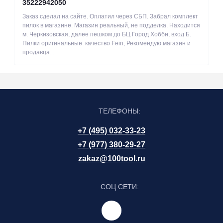
35222942050
Заказ сделал на сайте. Оплатил через СБП. Забрал комплект
пилок в магазине. Магазин реальный, не подделка. Находится
м. Черкизовская, далее пешком до БЦ Город Хобби, вход Б.
Пилки оригинальные. качество Fein, Рекомендую магазин и
продавца...
ТЕЛЕФОНЫ:
+7 (495) 032-33-23
+7 (977) 380-29-27
zakaz@100tool.ru
СОЦ СЕТИ: