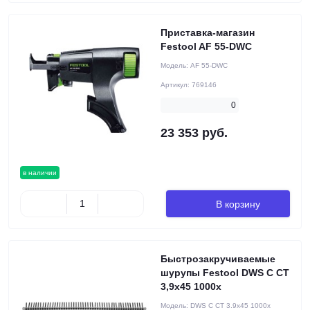
Приставка-магазин
Festool AF 55-DWC
Модель:
AF 55-DWC
Артикул:
769146
0
23 353 руб.
в наличии
В корзину
Быстрозакручиваемые
шурупы Festool DWS C CT
3,9x45 1000x
Модель:
DWS C CT 3.9x45 1000x