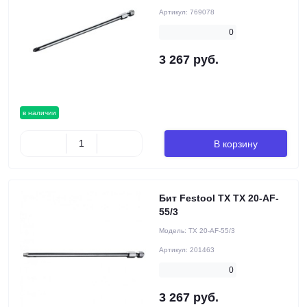
Артикул:
769078
0
3 267 руб.
в наличии
В корзину
Бит Festool TX TX 20-AF-
55/3
Модель:
TX 20-AF-55/3
Артикул:
201463
0
3 267 руб.