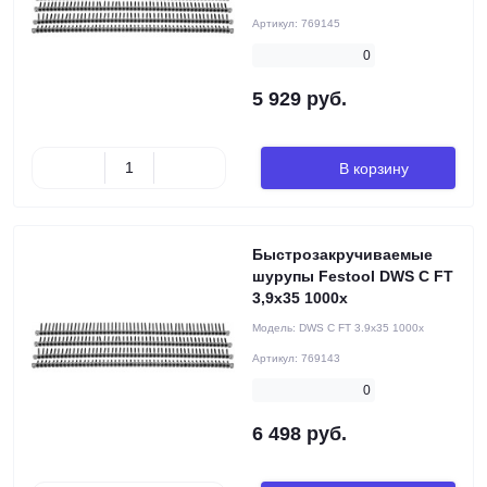
Артикул:
769145
0
5 929 руб.
В корзину
Быстрозакручиваемые
шурупы Festool DWS C FT
3,9x35 1000x
Модель:
DWS C FT 3.9x35 1000x
Артикул:
769143
0
6 498 руб.