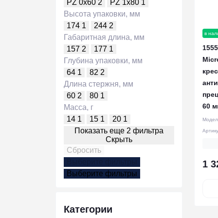
PZ 0x60
2
PZ 1x80
1
Высота упаковки, мм
174
1
244
2
в нал
Габаритная длина, мм
1555
157
2
177
1
Micr
Глубина упаковки, мм
кре
64
1
82
2
анти
Длина стержня, мм
прец
60
2
80
1
60 м
Масса, г
14
1
15
1
20
1
Модел
Показать еще 2 фильтра
Артик
Скрыть
Сбросить
Выберите фильтры
1 3
Выберите фильтры
Категории