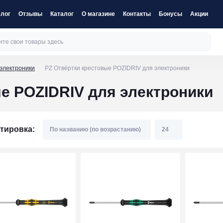
лог
Отзывы
Каталог
О магазине
Контакты
Бонусы
Акции
электроники
PZ Отвёртки крестовые POZIDRIV для электроники
е POZIDRIV для электроники
тировка: