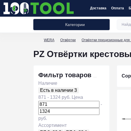
Доставка
Оплата
Б
Категории
WERA
Отвёртки
Отвёртки прецизионные для 
PZ Отвёртки крестовы
Фильтр товаров
Сор
Наличие
Есть в наличии
3
871
-
1324
руб.
Цена
-
руб.
Ассортимент