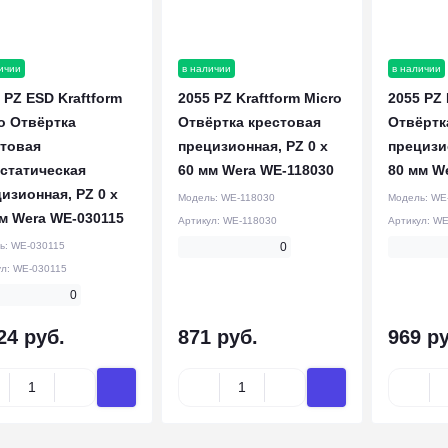
ичии
в наличии
в наличии
 PZ ESD Kraftform
2055 PZ Kraftform Micro
2055 PZ 
o Отвёртка
Отвёртка крестовая
Отвёртк
стовая
прецизионная, PZ 0 x
прецизио
статическая
60 мм Wera WE-118030
80 мм W
изионная, PZ 0 x
Модель:
WE-118030
Модель:
WE
м Wera WE-030115
Артикул:
WE-118030
Артикул:
WE
ь:
WE-030115
0
ул:
WE-030115
0
24 руб.
871 руб.
969 ру