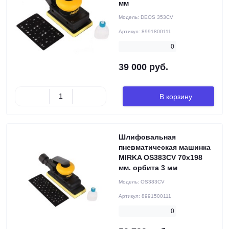
мм
Модель:
DEOS 353CV
Артикул:
8991800111
0
39 000 руб.
В корзину
Шлифовальная
пневматическая машинка
MIRKA OS383CV 70х198
мм. орбита 3 мм
Модель:
OS383CV
Артикул:
8991500111
0