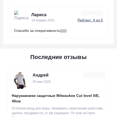
Лариса
Рейтинг: 4 из 5
10 января 2025
Спасибо за оперативность)))))
Последние отзывы
Андрей
05 мая 2025
Нарукавники защитные Milwaukee Cut level 5/Е,
40см
Отличная вещь для жары. Занимаюсь сварочными работами,
удобно, продувается, от уф защищает. От искр не горит.