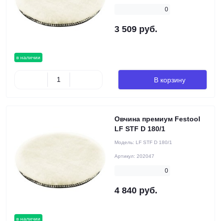
0
3 509 руб.
в наличии
В корзину
Овчина премиум Festool
LF STF D 180/1
Модель:
LF STF D 180/1
Артикул:
202047
0
4 840 руб.
в наличии