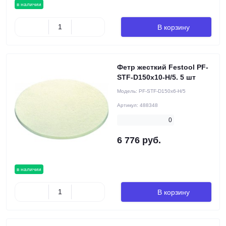
в наличии
В корзину
Фетр жесткий Festool PF-
STF-D150x10-H/5. 5 шт
Модель:
PF-STF-D150x6-H/5
Артикул:
488348
0
6 776 руб.
в наличии
В корзину