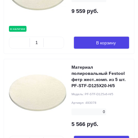
9 559 руб.
в наличии
В корзину
Материал
полировальный Festool
фетр жест..комп. из 5 шт.
PF-STF-D125X20-H/5
Модель:
PF-STF-D125x6-H/5
Артикул:
493078
0
5 566 руб.