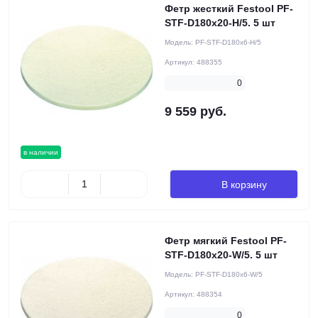
Фетр жесткий Festool PF-
STF-D180x20-H/5. 5 шт
Модель:
PF-STF-D180x6-H/5
Артикул:
488355
0
9 559 руб.
в наличии
В корзину
Фетр мягкий Festool PF-
STF-D180x20-W/5. 5 шт
Модель:
PF-STF-D180x6-W/5
Артикул:
488354
0