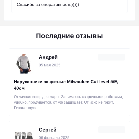
Спасибо за оперативность)))))
Последние отзывы
Андрей
05 мая 2025
Нарукавники защитные Milwaukee Cut level 5/Е,
40см
Отличная вещь для жары. Занимаюсь сварочными работами,
удобно, продувается, от уф защищает. От искр не горит.
Рекомендую..
Сергей
06 февраля 2025