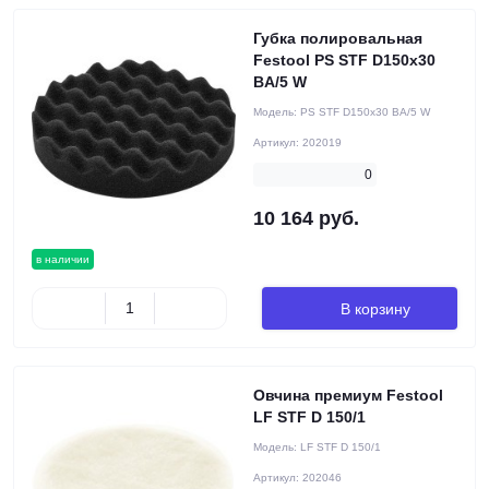
Губка полировальная
Festool PS STF D150x30
BA/5 W
Модель:
PS STF D150x30 BA/5 W
Артикул:
202019
0
10 164 руб.
в наличии
В корзину
Овчина премиум Festool
LF STF D 150/1
Модель:
LF STF D 150/1
Артикул:
202046