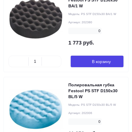
Festool PS STF D150x30
BA/1 W
Модель:
PS STF D150x30 BA/1 W
Артикул:
202380
0
1 773 руб.
В корзину
Полировальная губка
Festool PS STF D150x30
BL/5 W
Модель:
PS STF D150x30 BL/5 W
Артикул:
202006
0