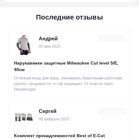
Последние отзывы
Андрей
05 мая 2025
Нарукавники защитные Milwaukee Cut level 5/Е,
40см
Отличная вещь для жары. Занимаюсь сварочными работами,
удобно, продувается, от уф защищает. От искр не горит.
Рекомендую..
Сергей
06 февраля 2025
Комплект принадлежностей Best of E-Cut