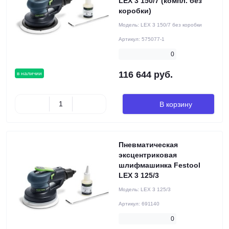
LEX 3 150/7 (компл. без
коробки)
Модель:
LEX 3 150/7 без коробки
Артикул:
575077-1
0
116 644 руб.
в наличии
В корзину
Пневматическая
эксцентриковая
шлифмашинка Festool
LEX 3 125/3
Модель:
LEX 3 125/3
Артикул:
691140
0