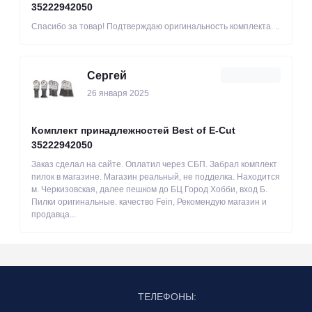
35222942050
Спасибо за товар! Подтверждаю оригинальность комплекта. ..
Сергей
26 января 2025
Комплект принадлежностей Best of E-Cut
35222942050
Заказ сделал на сайте. Оплатил через СБП. Забрал комплект
пилок в магазине. Магазин реальный, не подделка. Находится
м. Черкизовская, далее пешком до БЦ Город Хобби, вход Б.
Пилки оригинальные. качество Fein, Рекомендую магазин и
продавца...
ТЕЛЕФОНЫ: