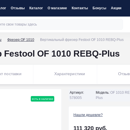
лог
Отзывы
Каталог
О магазине
Контакты
Бонусы
Акции
ы
Фрезер OF 1010
Вертикальный фрезер Festool OF 1010 REBQ-Plus
Festool OF 1010 REBQ-Plus
т поставки
Характеристики
Отзыв
Артикул:
Модель:
OF 1010 RE
578005
Plus
есть в наличии
Нашли дешевле?
111 320 руб.