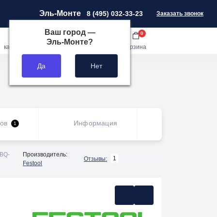
Эль-Монте
8 (495) 032-33-23
Заказать звонок
Ваш город —
0
0
0
Эль-Монте
?
кабинет
сравнить
закладки
корзина
ов
Информация
Панорама
1
BQ-
Производитель:
1
Отзывы:
Festool