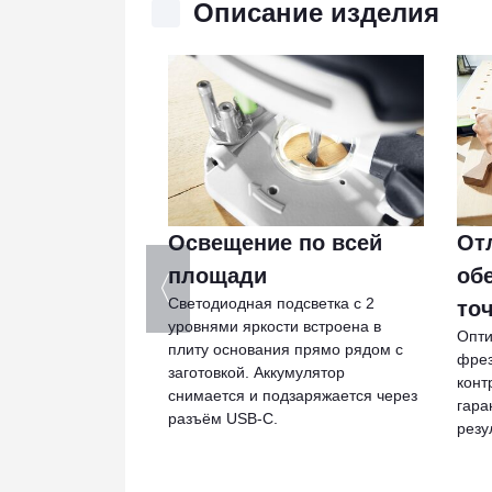
Описание изделия
 подход к
Освещение по всей
От
оте без
площади
об
Светодиодная подсветка с 2
 здоровья
то
уровнями яркости встроена в
аготовки, точную
Опти
плиту основания прямо рядом с
у без вреда для
фрез
заготовкой. Аккумулятор
тирует комбинация
конт
снимается и подзаряжается через
ими аппаратами
гара
разъём USB-C.
вающий шланг D 27
резу
тный замком
ается и надёжно