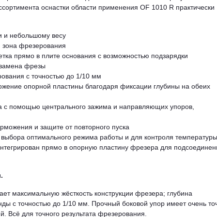
ассортимента оснастки области применения OF 1010 R практически
и и небольшому весу
я зона фрезерования
ветка прямо в плите основания с возможностью подзарядки
 замена фрезы
рования с точностью до 1/10 мм
ложение опорной пластины благодаря фиксации глубины на обеих
ка с помощью центрального зажима и направляющих упоров,
орможения и защите от повторного пуска
 выбора оптимального режима работы и для контроля температур
 интегрирован прямо в опорную пластину фрезера для подсоединен
.
ет максимальную жёсткость конструкции фрезера; глубина
нды с точностью до 1/10 мм. Прочный боковой упор имеет очень т
й. Всё для точного результата фрезерования.