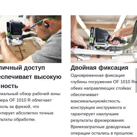
личный доступ
Двойная фиксация
Одновременная фиксация
еспечивает высокую
глубины погружения OF 1010 R
чность
обеих направляющих стойках
мальный обзор рабочей зоны
обеспечивает
ера OF 1010 R облегчает
максимальнуюжёсткость
роль за фрезой, что
конструкции инструмента и
нтирует абсолютно точные
гарантирует наилучшие
льтаты обработки.
результаты фрезерования.
Времязатратные доводочные
операции остались в прошлом.