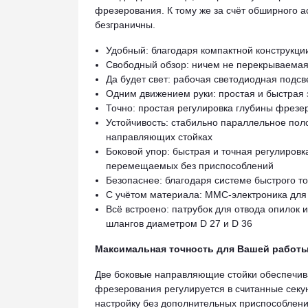
фрезерования. К тому же за счёт обширного 
безграничны.
Удобный: благодаря компактной конструкци
Свободный обзор: ничем не перекрываема
Да будет свет: рабочая светодиодная подс
Одним движением руки: простая и быстрая
Точно: простая регулировка глубины фрезе
Устойчивость: стабильно параллельное по
направляющих стойках
Боковой упор: быстрая и точная регулиров
перемещаемых без приспособлений
Безопаснее: благодаря системе быстрого т
С учётом материала: ММС-электроника для
Всё встроено: патрубок для отвода опилок
шлангов диаметром D 27 и D 36
Максимальная точность для Вашей работы
Две боковые направляющие стойки обеспечива
фрезерования регулируется в считанные секу
настройку без дополнительных приспособлени